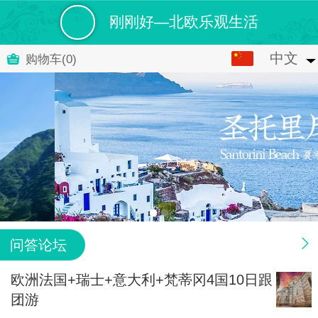
刚刚好—北欧乐观生活
中文
中文
购物车
(0)
English
问答论坛
欧洲法国+瑞士+意大利+梵蒂冈4国10日跟
团游