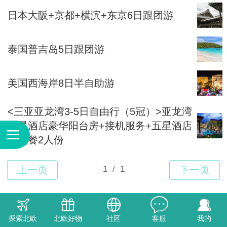
日本大阪+京都+横滨+东京6日跟团游
泰国普吉岛5日跟团游
美国西海岸8日半自助游
<三亚亚龙湾3-5日自由行（5冠）>亚龙湾
维景酒店豪华阳台房+接机服务+五星酒店
传说餐2人份
Top
探索北欧
北欧好物
社区
客服
我的